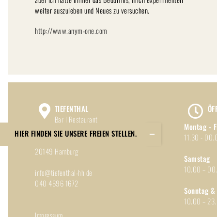
weiter auszuleben und Neues zu versuchen.
http://www.anym-one.com
TIEFENTHAL
ÖF
Bar | Restaurant
Montag - F
Toggle
HIER FINDEN SIE UNSERE FREIEN STELLEN.
11.30 - 00.
Sliding
Isestraße 77
Bar
20149 Hamburg
Samstag
Area
10.00 – 00
info@tiefenthal-hh.de
040 4696 1672
Sonntag & 
10.00 – 23
Impressum