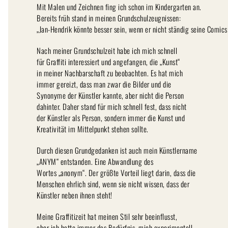
Mit Malen und Zeichnen fing ich schon im Kindergarten an.
Bereits früh stand in meinen Grundschulzeugnissen:
„Jan-Hendrik könnte besser sein, wenn er nicht ständig seine Comics
Nach meiner Grundschulzeit habe ich mich schnell
für Graffiti interessiert und angefangen, die „Kunst“
in meiner Nachbarschaft zu beobachten. Es hat mich
immer gereizt, dass man zwar die Bilder und die
Synonyme der Künstler kannte, aber nicht die Person
dahinter. Daher stand für mich schnell fest, dass nicht
der Künstler als Person, sondern immer die Kunst und
Kreativität im Mittelpunkt stehen sollte.
Durch diesen Grundgedanken ist auch mein Künstlername
„ANYM“ entstanden. Eine Abwandlung des
Wortes „anonym“. Der größte Vorteil liegt darin, dass die
Menschen ehrlich sind, wenn sie nicht wissen, dass der
Künstler neben ihnen steht!
Meine Graffitizeit hat meinen Stil sehr beeinflusst,
aber ich hatte immer das Bedürfnis, mich experimentell