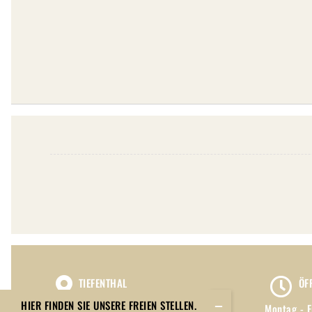
TIEFENTHAL
ÖF
Toggle
Bar | Restaurant
HIER FINDEN SIE UNSERE FREIEN STELLEN.
Montag - F