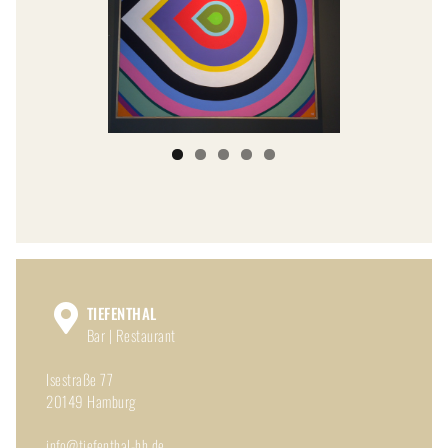
TIEFENTHAL
Bar | Restaurant
Isestraße 77
20149 Hamburg
info@tiefenthal-hh.de